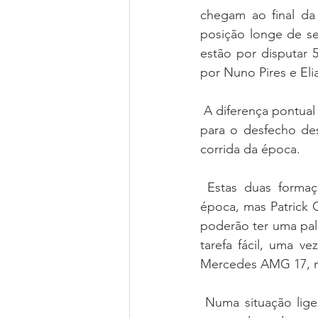
chegam ao final da
posição longe de s
estão por disputar
por Nuno Pires e Eli
 A diferença pontual entre estes dois duos é mínima e todos os pontos serão determinantes 
para o desfecho de
corrida da época.
 Estas duas formações são as favoritas, graças aos resultados conquistados durante a 
época, mas Patrick 
poderão ter uma pal
tarefa fácil, uma 
Mercedes AMG 17, m
 Numa situação ligeiramente mais complicada está Guillermo Aso, que no Estoril terá um 