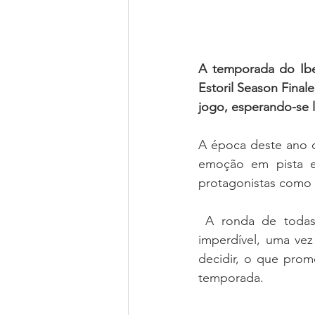
A temporada do Ibe
Estoril Season Final
jogo, esperando-se l
A época deste ano d
emoção em pista e 
protagonistas como 
 A ronda de todas as decisões, que terá como palco o Autódromo do Estoril, será 
imperdível, uma vez
decidir, o que prom
temporada.