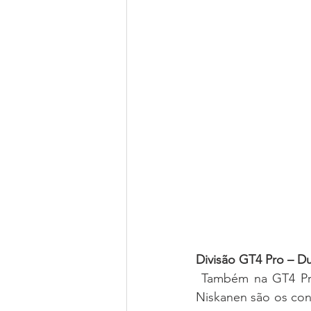
Divisão GT4 Pro – D
 Também na GT4 Pro os duos José Carlos Pires e Francisco Abreu e Nuno Pires e Elias 
Niskanen são os con