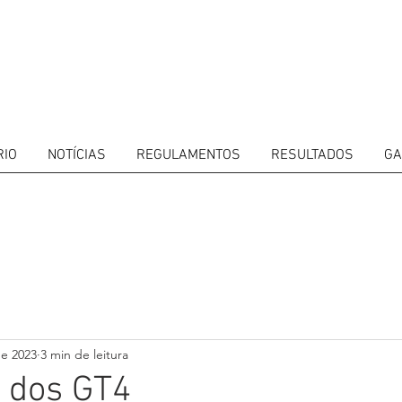
RIO
NOTÍCIAS
REGULAMENTOS
RESULTADOS
GA
ITORS
CALENDAR
RESULTS
GALLERY
GT4 TV
CONTACTS
DRIVERS M
de 2023
3 min de leitura
 dos GT4