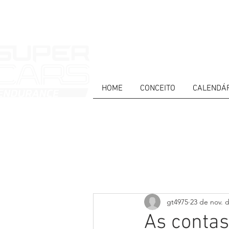
HOME
CONCEITO
CALENDÁ
HOME
NEWS
ABOUT
COMPET
Todos posts
PT
ES
EN
gt4975
23 de nov. 
As contas