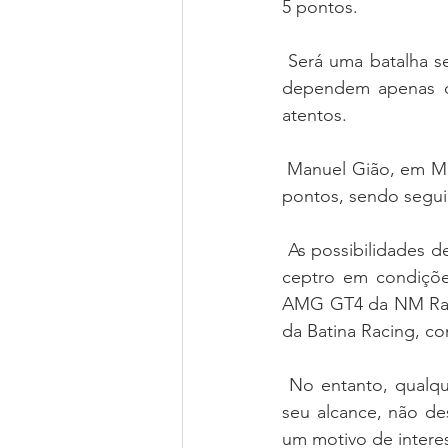
5 pontos.
 Será uma batalha sem quartel entes os homens do BMW e os do Mercedes AMG, ambos 
dependem apenas de
atentos.
 Manuel Gião, em Mercedes AMG GT4 da Racar Motorsport, está no terceiro posto com 65 
pontos, sendo segui
 As possibilidades destes três pilotos são reais, ainda que seja difícil que possam alcançar o 
ceptro em condiçõ
AMG GT4 da NM Raci
da Batina Racing, c
 No entanto, qualquer um destes nomes, percebendo que o ceptro poderá estar fora do 
seu alcance, não des
um motivo de intere