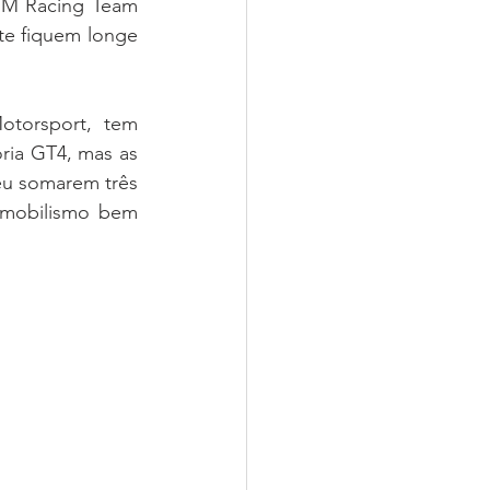
M Racing Team 
te fiquem longe 
ria GT4, mas as 
eu somarem três 
mobilismo bem 