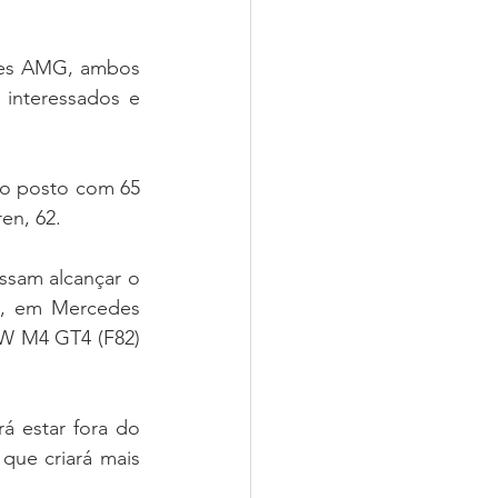
interessados e 
en, 62.
, em Mercedes 
W M4 GT4 (F82) 
que criará mais 