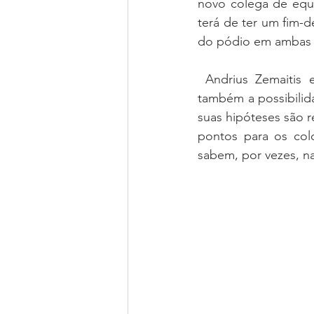
novo colega de equ
terá de ter um fim-d
do pódio em ambas 
 Andrius Zemaitis e Alejandro Geppert, McLaren 570S GT4 da SMC Motorsport, tem 
também a possibilid
suas hipóteses são r
pontos para os col
sabem, por vezes, n