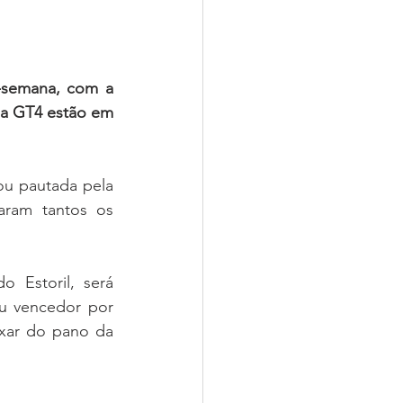
-semana, com a 
da GT4 estão em 
u pautada pela 
ram tantos os 
u vencedor por 
xar do pano da 