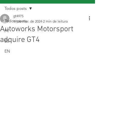
Todos posts
gt4975
Todos posts
19 de mar. de 2024
2 min de leitura
Autoworks Motorsport
PT
adquire GT4
ES
EN