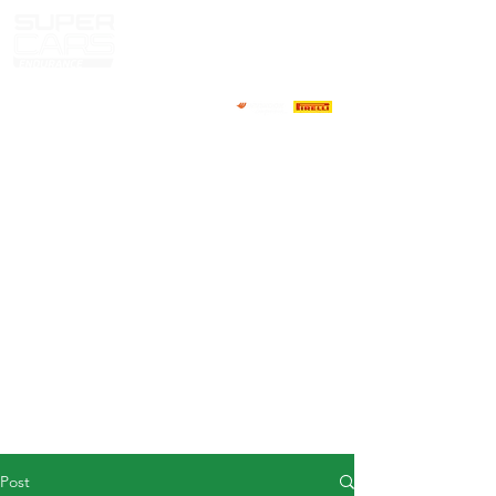
HOME
NEWS
ABOUT
COMPETITORS
CALENDAR
RESULTS
GALLERY
GT4 TV
CONTACTS
DRIVERS MARKET
Post