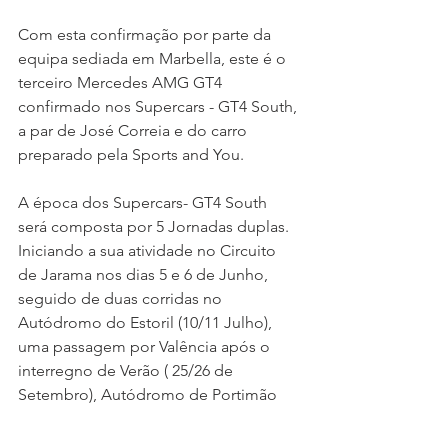
Com esta confirmação por parte da 
equipa sediada em Marbella, este é o 
terceiro Mercedes AMG GT4 
confirmado nos Supercars - GT4 South, 
a par de José Correia e do carro 
preparado pela Sports and You.
A época dos Supercars- GT4 South 
será composta por 5 Jornadas duplas. 
Iniciando a sua atividade no Circuito 
de Jarama nos dias 5 e 6 de Junho, 
seguido de duas corridas no 
Autódromo do Estoril (10/11 Julho), 
uma passagem por Valência após o 
interregno de Verão ( 25/26 de 
Setembro), Autódromo de Portimão 
(16/17 Outubro) e terá a sua jornada 
final no Circuito de Jerez no inicio de 