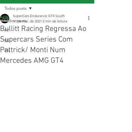
Todos posts
SuperCars Endurance GT4 South
Todos posts
17 de mai. de 2021
2 min de leitura
Bullitt Racing Regressa Ao
PT
Supercars Series Com
ES
Pattrick/ Monti Num
EN
Mercedes AMG GT4