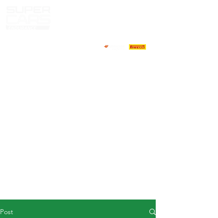
HOME
NEWS
ABOUT
COMPETITORS
CALENDAR
RESULTS
GALLERY
GT4 TV
CONTACTS
DRIVERS MARKET
Post