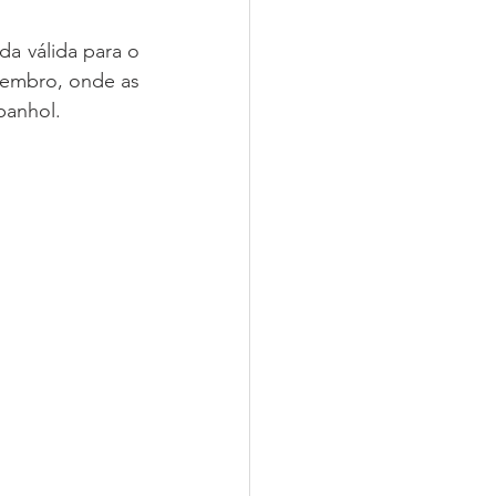
 válida para o 
vembro, onde as 
panhol.