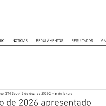
RIO
NOTÍCIAS
REGULAMENTOS
RESULTADOS
GA
ITORS
CALENDAR
RESULTS
GALLERY
GT4 TV
CONTACTS
DRIVERS M
nce GT4 South
5 de dez. de 2025
2 min de leitura
o de 2026 apresentado