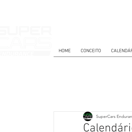
HOME
CONCEITO
CALENDÁ
HOME
NEWS
ABOUT
COMPET
Todos posts
PT
ES
EN
SuperCars Endura
Calendári