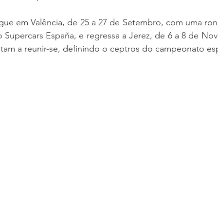
gue em Valência, de 25 a 27 de Setembro, com uma ronda
o Supercars España, e regressa a Jerez, de 6 a 8 de No
ltam a reunir-se, definindo o ceptros do campeonato es