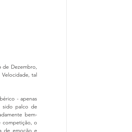
6 de Dezembro, 
Velocidade, tal 
érico - apenas 
sido palco de 
vadamente bem-
 competição, o 
a de emoção e 