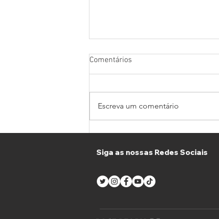
Comentários
Escreva um comentário
CV Performance x JP
Motorsport sublinha as
Siga as nossas Redes Sociais
vantagens do Supercars
Endurance