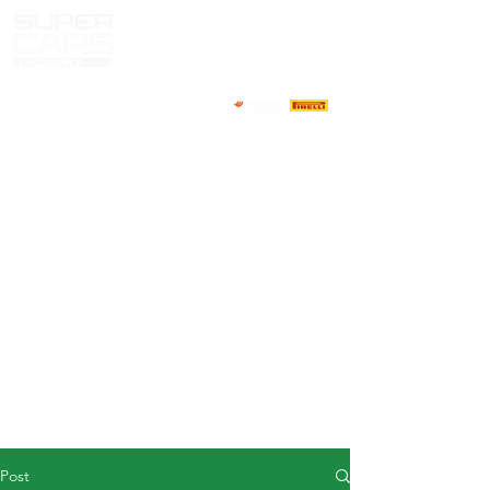
HOME
NEWS
ABOUT
COMPETITORS
CALENDAR
RESULTS
GALLERY
GT4 TV
CONTACTS
DRIVERS MARKET
Post