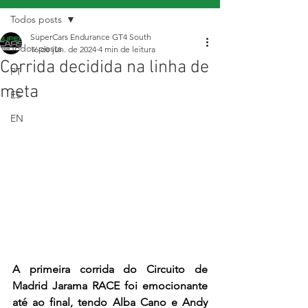
Todos posts
SuperCars Endurance GT4 South
Todos posts
16 de jun. de 2024
4 min de leitura
Corrida decidida na linha de
PT
meta
ES
EN
A primeira corrida do Circuito de 
Madrid Jarama RACE foi emocionante 
até ao final, tendo Alba Cano e Andy 