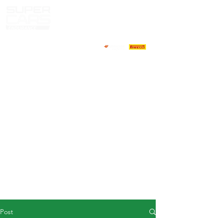
HOME
NEWS
ABOUT
COMPETITORS
CALENDAR
RESULTS
GALLERY
GT4 TV
CONTACTS
DRIVERS MARKET
Post