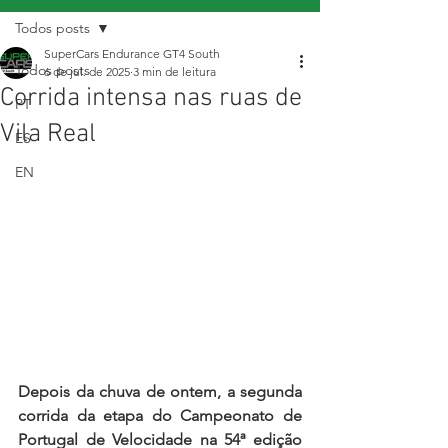
Todos posts
SuperCars Endurance GT4 South
Todos posts
6 de jul. de 2025
3 min de leitura
Corrida intensa nas ruas de
PT
Vila Real
ES
EN
Depois da chuva de ontem, a segunda 
corrida da etapa do Campeonato de 
Portugal de Velocidade na 54ª edição 