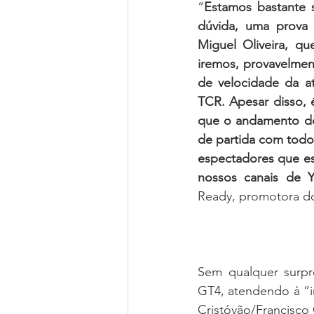
“
Estamos bastante s
dúvida, uma prova 
Miguel Oliveira, qu
iremos, provavelment
de velocidade da a
TCR. Apesar disso, é
que o andamento dos
de partida com todos
espectadores que est
nossos canais de 
Ready, promotora d
Sem qualquer surpre
GT4, atendendo à “i
Cristóvão/Francisco 