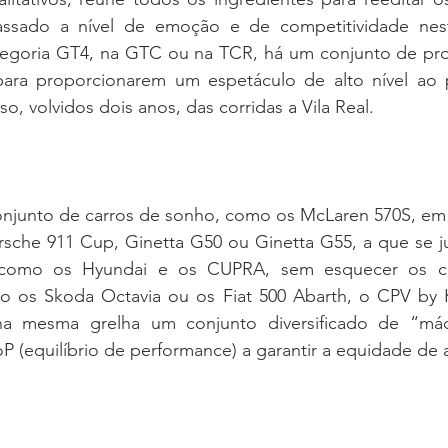
passado a nível de emoção e de competitividade nest
categoria GT4, na GTC ou na TCR, há um conjunto de pro
ara proporcionarem um espetáculo de alto nível ao p
so, volvidos dois anos, das corridas a Vila Real.
junto de carros de sonho, como os McLaren 570S, em 
orsche 911 Cup, Ginetta G50 ou Ginetta G55, a que se j
 como os Hyundai e os CUPRA, sem esquecer os co
o os Skoda Octavia ou os Fiat 500 Abarth, o CPV by 
na mesma grelha um conjunto diversificado de “máq
P (equilíbrio de performance) a garantir a equidade de