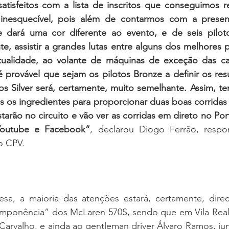
atisfeitos com a lista de inscritos que conseguimos re
inesquecível, pois além de contarmos com a presenç
e dará uma cor diferente ao evento, e de seis pilotos
e, assistir a grandes lutas entre alguns dos melhores pi
tualidade, ao volante de máquinas de exceção das ca
 provável que sejam os pilotos Bronze a definir os result
 Silver será, certamente, muito semelhante. Assim, te
 os ingredientes para proporcionar duas boas corridas 
arão no circuito e vão ver as corridas em direto no Por
Youtube e Facebook”
, declarou Diogo Ferrão, respo
o CPV.
sa, a maioria das atenções estará, certamente, direc
mponência” dos McLaren 570S, sendo que em Vila Real 
Carvalho, e ainda ao gentleman driver Álvaro Ramos, jun