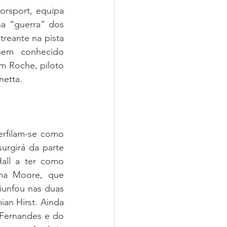
rsport, equipa 
a “guerra” dos 
reante na pista 
em conhecido 
m Roche, piloto 
netta.
rfilam-se como 
urgirá da parte 
all a ter como 
ma Moore, que 
unfou nas duas 
n Hirst. Ainda 
Fernandes e do 