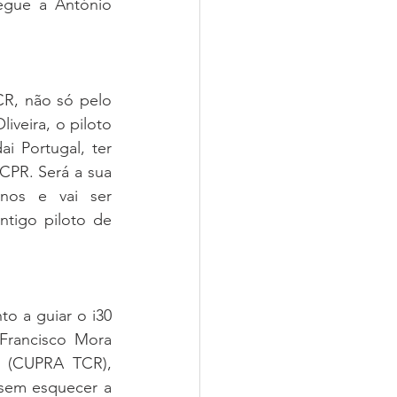
egue a António 
R, não só pelo 
iveira, o piloto 
 Portugal, ter 
PR. Será a sua 
nos e vai ser 
tigo piloto de 
o a guiar o i30 
Francisco Mora 
 (CUPRA TCR), 
sem esquecer a 