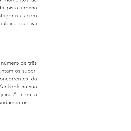
a pista urbana 
tagonistas com 
úblico que vai 
número de três 
untam os super-
ncorrentes da 
Kankook na sua 
uinas”, com a 
 andamentos.