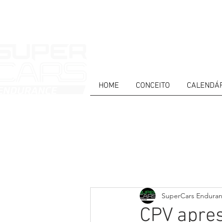
HOME
CONCEITO
CALENDÁ
HOME
NEWS
ABOUT
COMPET
Todos posts
PT
ES
EN
SuperCars Endura
CPV apres