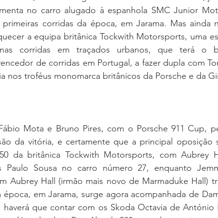
imenta no carro alugado à espanhola SMC Junior Moto
primeiras corridas da época, em Jarama. Mas ainda n
uecer a equipa britânica Tockwith Motorsports, uma est
nas corridas em traçados urbanos, que terá o b
vencedor de corridas em Portugal, a fazer dupla com To
ia nos troféus monomarca britânicos da Porsche e da Gi
Fábio Mota e Bruno Pires, com o Porsche 911 Cup, pe
ão da vitória, e certamente que a principal oposição s
50 da britânica Tockwith Motorsports, com Aubrey H
s Paulo Sousa no carro número 27, enquanto Jem
 Aubrey Hall (irmão mais novo de Marmaduke Hall) tri
da época, em Jarama, surge agora acompanhada de Damia
 haverá que contar com os Skoda Octavia de António 