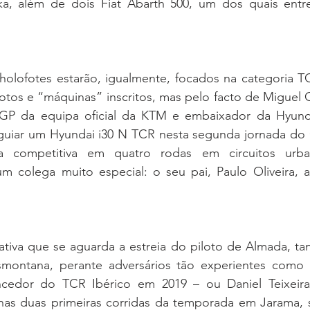
a, além de dois Fiat Abarth 500, um dos quais entr
olofotes estarão, igualmente, focados na categoria TC
otos e “máquinas” inscritos, mas pelo facto de Miguel Ol
P da equipa oficial da KTM e embaixador da Hyundai
 guiar um Hyundai i30 N TCR nesta segunda jornada do C
cia competitiva em quatro rodas em circuitos urba
colega muito especial: o seu pai, Paulo Oliveira, an
tiva que se aguarda a estreia do piloto de Almada, tant
smontana, perante adversários tão experientes como 
cedor do TCR Ibérico em 2019 – ou Daniel Teixeira
nas duas primeiras corridas da temporada em Jarama, 