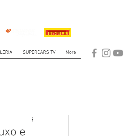
LERIA
SUPERCARS TV
More
ARKET
luxo e