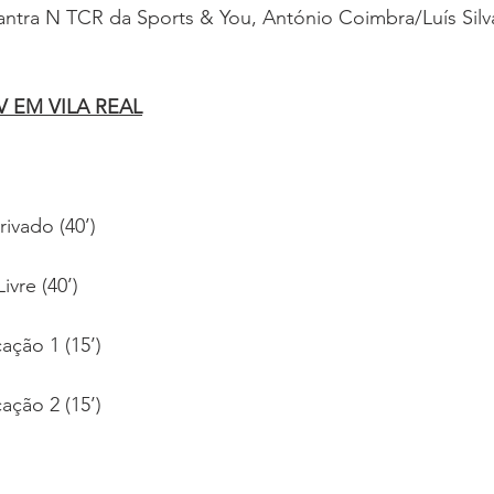
antra N TCR da Sports & You, António Coimbra/Luís Silv
 EM VILA REAL
rivado (40’)
ivre (40’)
cação 1 (15’)
cação 2 (15’)