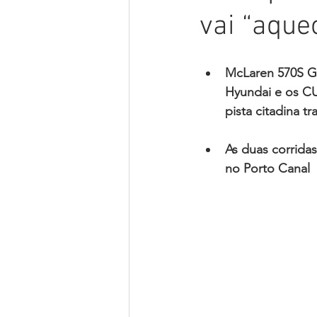
vai “aquec
McLaren 570S GT
Hyundai e os C
pista citadina t
As duas corrida
no Porto Canal