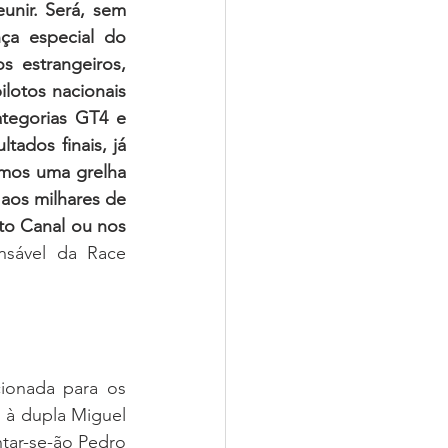
unir. Será, sem 
a especial do 
 estrangeiros, 
lotos nacionais 
tegorias GT4 e 
ados finais, já 
mos uma grelha 
aos milhares de 
to Canal ou nos 
nsável da Race 
ionada para os 
à dupla Miguel 
tar-se-ão Pedro 