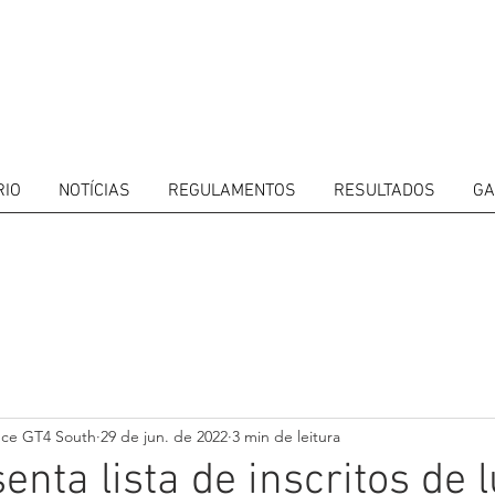
RIO
NOTÍCIAS
REGULAMENTOS
RESULTADOS
GA
ITORS
CALENDAR
RESULTS
GALLERY
GT4 TV
CONTACTS
DRIVERS M
nce GT4 South
29 de jun. de 2022
3 min de leitura
enta lista de inscritos de 