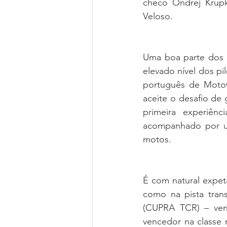
checo Ondrej Krupk
Veloso. 
Uma boa parte dos h
elevado nível dos pil
português de MotoG
aceite o desafio de
primeira experiên
acompanhado por um 
motos. 
É com natural expeta
como na pista tran
(CUPRA TCR) – ven
vencedor na classe 