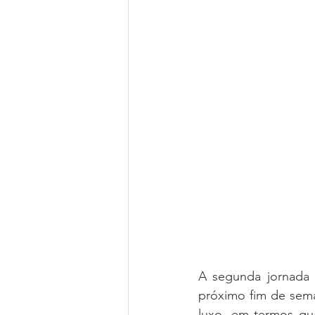
A segunda jornada 
próximo fim de seman
luxo, em termos qua