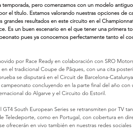
a temporada, pero comenzamos con un modelo antiguo,
por el título. Estamos valorando nuestras opciones de car
 grandes resultados en este circuito en el Championna
e. Es un buen escenario en el que tener una primera t
peonato pues ya conocemos perfectamente tanto el co
ovido por Race Ready en colaboración con SRO Motor
n el tradicional Coupe de Pâques, con una cita poster
rueba se disputará en el Circuit de Barcelona-Catalunya 
 campeonato concluyendo en la parte final del año con 
nacional do Algarve y el Circuito do Estoril. 
el GT4 South European Series se retransmiten por TV ta
 de Teledeporte, como en Portugal, con cobertura en dir
se ofrecerán en vivo también en nuestras redes sociales o