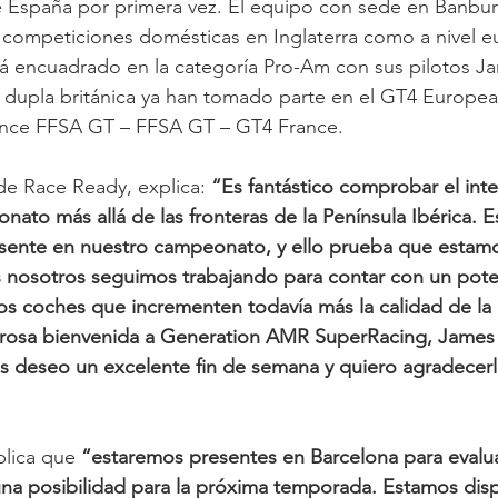
de España por primera vez. El equipo con sede en Banbur
n competiciones domésticas en Inglaterra como a nivel 
rá encuadrado en la categoría Pro-Am con sus pilotos J
dupla británica ya han tomado parte en el GT4 European
nce FFSA GT – FFSA GT – GT4 France.
e Race Ready, explica: 
“Es fantástico comprobar el inte
nato más allá de las fronteras de la Península Ibérica. 
esente en nuestro campeonato, y ello prueba que estamo
s nosotros seguimos trabajando para contar con un pote
s coches que incrementen todavía más la calidad de la p
lurosa bienvenida a Generation AMR SuperRacing, James 
 deseo un excelente fin de semana y quiero agradecerl
lica que 
“estaremos presentes en Barcelona para evalua
 posibilidad para la próxima temporada. Estamos dis