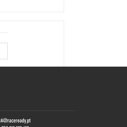
y Teams join GT Winter
es and GT4 South in
imão
t4@raceready.pt