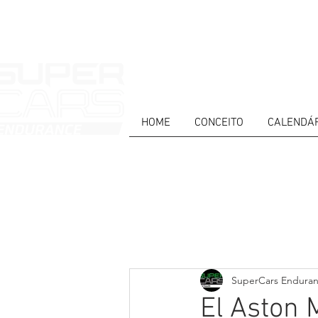
HOME
CONCEITO
CALENDÁ
HOME
NEWS
ABOUT
COMPET
Todos posts
PT
ES
EN
SuperCars Endura
El Aston 