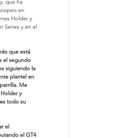
y, que ha 
europeo en 
ames Holder y 
 Series y en el 
rés que está 
Es el segundo 
s siguiendo la 
nte plantel en 
arrilla. Me 
Holder y 
es todo su 
r el 
putando el GT4 