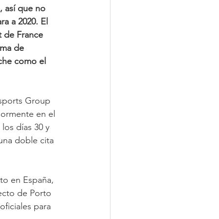
 así que no 
a a 2020. El 
t de France 
oma de 
che como el 
sports Group 
iormente en el 
los días 30 y 
una doble cita 
nto en España, 
ecto de Porto 
ficiales para 