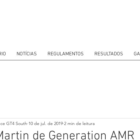
RIO
NOTÍCIAS
REGULAMENTOS
RESULTADOS
GA
ITORS
CALENDAR
RESULTS
GALLERY
GT4 TV
CONTACTS
DRIVERS M
nce GT4 South
10 de jul. de 2019
2 min de leitura
Martin de Generation AMR