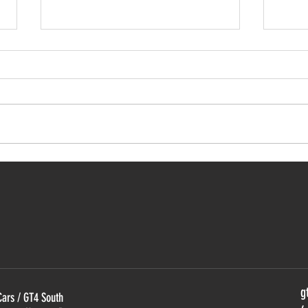
SUPERCARS Endurance es la
Thirt
nueva competición ibérica de
Seri
GT4 y TCR
Port
g
Cars / GT4 South