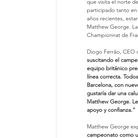
que visita el norte 
participado tanto e
años recientes, esta
Matthew George. La 
Championnat de Fra
Diogo Ferrão, CEO d
suscitando el campeo
equipo británico pr
línea correcta. Todo
Barcelona, con nuevo
gustaría dar una ca
Matthew George. Les
apoyo y confianza.”
Matthew George exp
campeonato como una