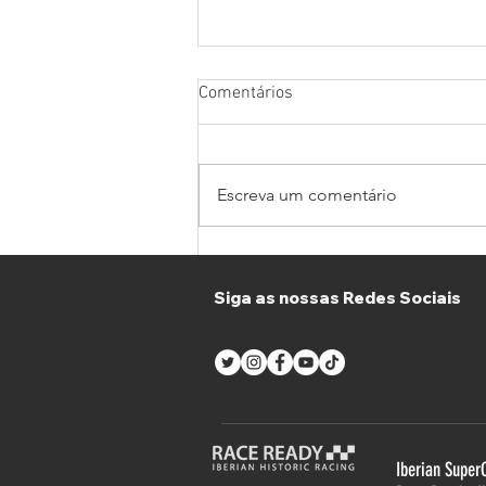
Comentários
Escreva um comentário
SuperCars Endurance en
Estoril con un puñado de
Siga as nossas Redes Sociais
novedades
Iberian Super