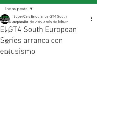
Todos posts
SuperCars Endurance GT4 South
Todos posts
18 de abr. de 2019
3 min de leitura
El GT4 South European
PT
Series arranca con
ES
entusismo
EN