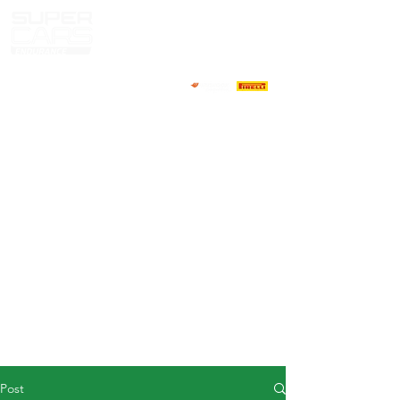
HOME
NEWS
ABOUT
COMPETITORS
CALENDAR
RESULTS
GALLERY
GT4 TV
CONTACTS
DRIVERS MARKET
Post