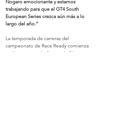
Nogaro emocionante y estamos 
trabajando para que el GT4 South 
European Series crezca aún más a lo 
largo del año.”
La temporada de carreras del 
campeonato de Race Ready comienza 
en Nogaro, con la Coupe de Pâques, 
entre los días 20 y 22 de abril, visitando 
también los circuitos del Jarama, 
Barcelona, Algarve y Estoril. En Vila 
Real se disputará una prueba extra no 
puntuable.
Las carreras del GT4 South European 
Series serán retransmitidas por TV en 
directo tanto en España, a través de 
Teledeporte, como en Portugal, con 
cobertura de Porto Canal, y estarán 