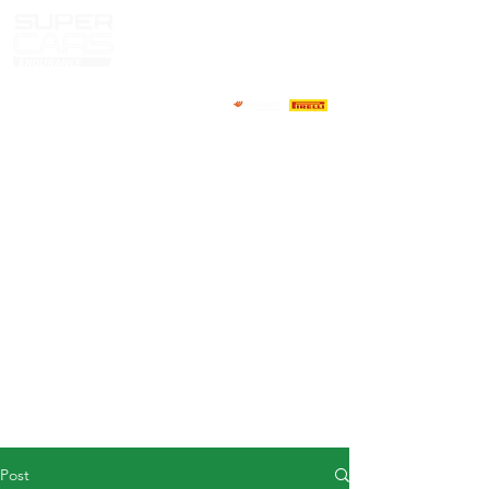
HOME
NEWS
ABOUT
COMPETITORS
CALENDAR
RESULTS
GALLERY
GT4 TV
CONTACTS
DRIVERS MARKET
Post