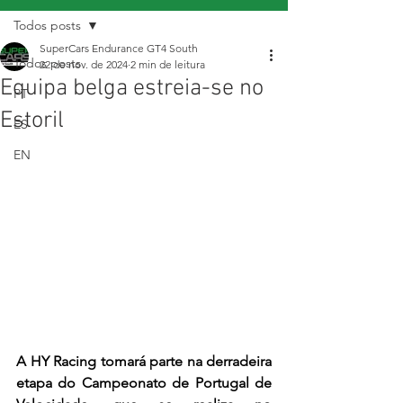
Todos posts
SuperCars Endurance GT4 South
Todos posts
22 de nov. de 2024
2 min de leitura
Equipa belga estreia-se no
PT
Estoril
ES
EN
A HY Racing tomará parte na derradeira 
etapa do Campeonato de Portugal de 