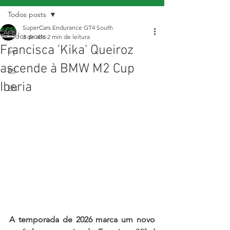
Todos posts
SuperCars Endurance GT4 South
Todos posts
3 de abr.
2 min de leitura
Francisca 'Kika' Queiroz
PT
ascende à BMW M2 Cup
ES
Iberia
EN
A temporada de 2026 marca um novo 