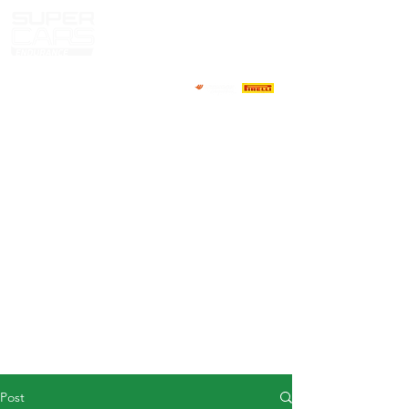
HOME
NEWS
ABOUT
COMPETITORS
CALENDAR
RESULTS
GALLERY
GT4 TV
CONTACTS
DRIVERS MARKET
Post