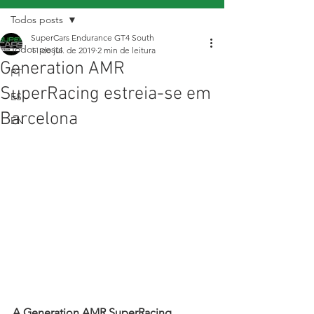
Todos posts
SuperCars Endurance GT4 South
Todos posts
11 de jul. de 2019
2 min de leitura
Generation AMR
PT
SuperRacing estreia-se em
ES
Barcelona
EN
A Generation AMR SuperRacing 