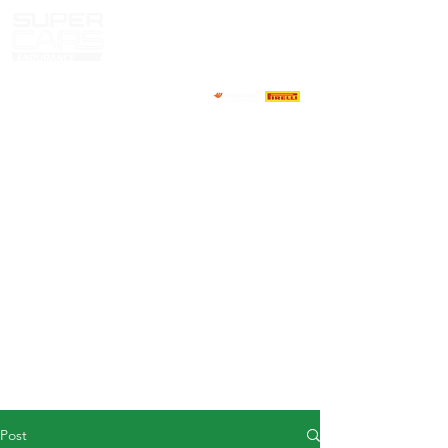
HOME
NEWS
ABOUT
COMPETITORS
CALENDAR
RESULTS
GALLERY
GT4 TV
CONTACTS
DRIVERS MARKET
Post