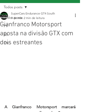
Todos posts
SuperCars Endurance GT4 South
Todos posts
7 de mar.
2 min de leitura
Gianfranco Motorsport
PT
aposta na divisão GTX com
ES
dois estreantes
EN
A Gianfranco Motorsport marcará 