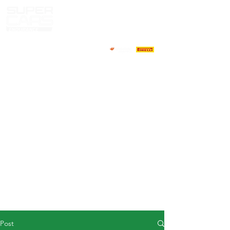
HOME
NEWS
ABOUT
COMPETITORS
CALENDAR
RESULTS
GALLERY
GT4 TV
CONTACTS
DRIVERS MARKET
Post