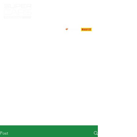
HOME
NEWS
ABOUT
COMPETITORS
CALENDAR
RESULTS
GALLERY
GT4 TV
CONTACTS
DRIVERS MARKET
Post