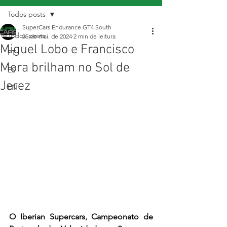
Todos posts
SuperCars Endurance GT4 South
Todos posts
25 de mai. de 2024
2 min de leitura
Miguel Lobo e Francisco
PT
Mora brilham no Sol de
ES
Jerez
EN
O Iberian Supercars, Campeonato de 