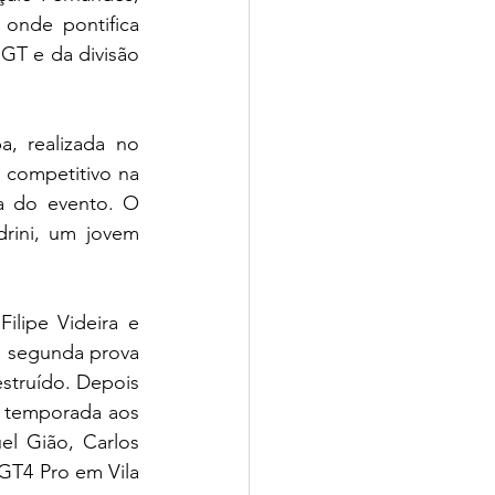
nde pontifica 
GT e da divisão 
 realizada no 
 competitivo na 
 do evento. O 
rini, um jovem 
lipe Videira e 
 segunda prova 
truído. Depois 
a temporada aos 
 Gião, Carlos 
GT4 Pro em Vila 