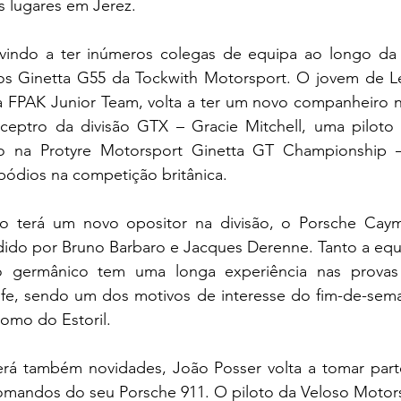
s lugares em Jerez.
vindo a ter inúmeros colegas de equipa ao longo da
 Ginetta G55 da Tockwith Motorsport. O jovem de Lei
a FPAK Junior Team, volta a ter um novo companheiro no
 ceptro da divisão GTX – Gracie Mitchell, uma piloto 
o na Protyre Motorsport Ginetta GT Championship –
pódios na competição britânica.
co terá um novo opositor na divisão, o Porsche Cay
idido por Bruno Barbaro e Jacques Derenne. Tanto a equ
o germânico tem uma longa experiência nas provas 
fe, sendo um dos motivos de interesse do fim-de-seman
omo do Estoril.
rá também novidades, João Posser volta a tomar part
mandos do seu Porsche 911. O piloto da Veloso Motors