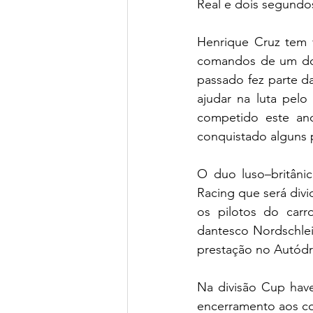
Real e dois segundo
Henrique Cruz tem 
comandos de um dos
passado fez parte d
ajudar na luta pelo
competido este an
conquistado alguns 
O duo luso–britâni
Racing que será div
os pilotos do carr
dantesco Nordschlei
prestação no Autódr
Na divisão Cup have
encerramento aos co