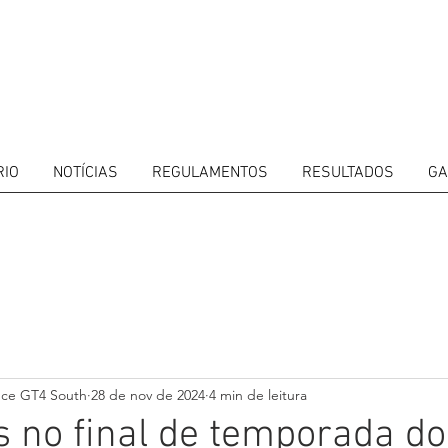
RIO
NOTÍCIAS
REGULAMENTOS
RESULTADOS
GA
ITORS
CALENDAR
RESULTS
GALLERY
GT4 TV
CONTACTS
DRIVERS M
nce GT4 South
28 de nov de 2024
4 min de leitura
 no final de temporada do