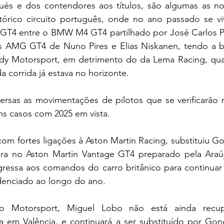
ués e dos contendores aos títulos, são algumas as no
tórico circuito português, onde no ano passado se vi
e GT4 entre o BMW M4 GT4 partilhado por José Carlos Pi
 AMG GT4 de Nuno Pires e Elias Niskanen, tendo a b
dy Motorsport, em detrimento do da Lema Racing, qua
 corrida já estava no horizonte.
versas as movimentações de pilotos que se verificarão 
s casos com 2025 em vista.
 com fortes ligações à Aston Martin Racing, substituiu G
ira no Aston Martin Vantage GT4 preparado pela Araú
ressa aos comandos do carro britânico para continuar 
denciado ao longo do ano.
o Motorsport, Miguel Lobo não está ainda recup
 em Valência, e continuará a ser substituído por Gonç