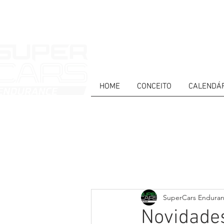
HOME
CONCEITO
CALENDÁ
HOME
NEWS
ABOUT
COMPET
Todos posts
PT
ES
EN
SuperCars Endura
Novidades