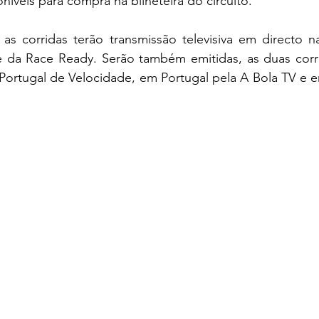
níveis para compra na bilheteira do circuito.
s corridas terão transmissão televisiva em directo nas
da Race Ready. Serão também emitidas, as duas corri
rtugal de Velocidade, em Portugal pela A Bola TV e e