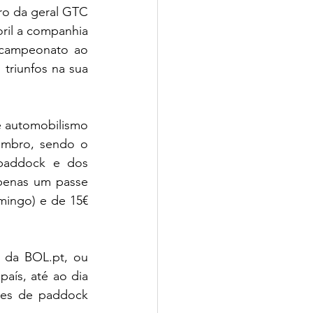
ro da geral GTC 
il a companhia 
 campeonato ao 
triunfos na sua 
e automobilismo 
mbro, sendo o 
paddock e dos 
apenas um passe 
ingo) e de 15€ 
e da 
BOL.pt
, ou 
ís, até ao dia 
es de paddock 