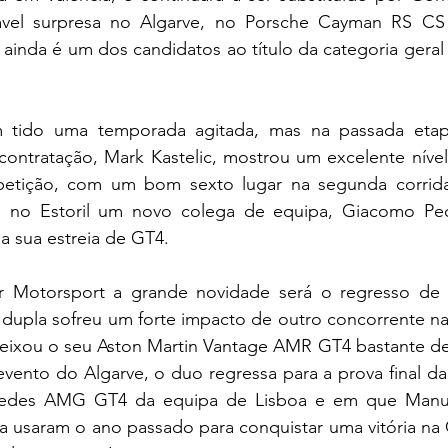
vel surpresa no Algarve, no Porsche Cayman RS CS o
ainda é um dos candidatos ao título da categoria geral 
tido uma temporada agitada, mas na passada etapa,
contratação, Mark Kastelic, mostrou um excelente nível
petição, com um bom sexto lugar na segunda corrida
rá no Estoril um novo colega de equipa, Giacomo Ped
r a sua estreia de GT4.
Motorsport a grande novidade será o regresso de Fi
 dupla sofreu um forte impacto de outro concorrente na
deixou o seu Aston Martin Vantage AMR GT4 bastante des
evento do Algarve, o duo regressa para a prova final d
des AMG GT4 da equipa de Lisboa e em que Manuel
ia usaram o ano passado para conquistar uma vitória na 