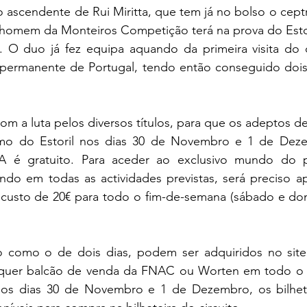
 o ascendente de Rui Miritta, que tem já no bolso o cept
 homem da Monteiros Competição terá na prova do Estor
. O duo já fez equipa aquando da primeira visita do
o permanente de Portugal, tendo então conseguido dois 
om a luta pelos diversos títulos, para que os adeptos d
o do Estoril nos dias 30 de Novembro e 1 de Deze
A é gratuito. Para aceder ao exclusivo mundo do 
pando em todas as actividades previstas, será preciso 
l custo de 20€ para todo o fim-de-semana (sábado e dom
io como o de dois dias, podem ser adquiridos no sit
quer balcão de venda da FNAC ou Worten em todo o pa
os dias 30 de Novembro e 1 de Dezembro, os bilhet