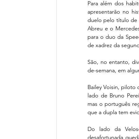
Para além dos habit
apresentarão no his
duelo pelo título d
Abreu e o Mercedes
para o duo da Spee
de xadrez da segunda
São, no entanto, di
de-semana, em algun
Bailey Voisin, piloto
lado de Bruno Pere
mas o português reg
que a dupla tem evi
Do lado da Velos
desafortunada queda