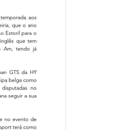
 temporada aos 
ria, que o ano 
 Estoril para o 
inglês que tem 
 Am, tendo já 
man GTS da HY 
ipa belga como 
disputadas no 
a seguir a sua 
e no evento de 
port terá como 