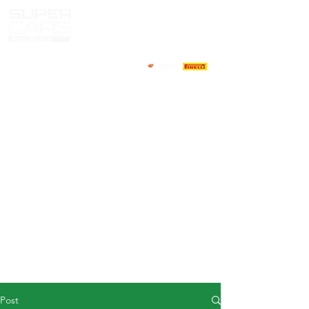
HOME
NEWS
ABOUT
COMPETITORS
CALENDAR
RESULTS
GALLERY
GT4 TV
CONTACTS
DRIVERS MARKET
Post