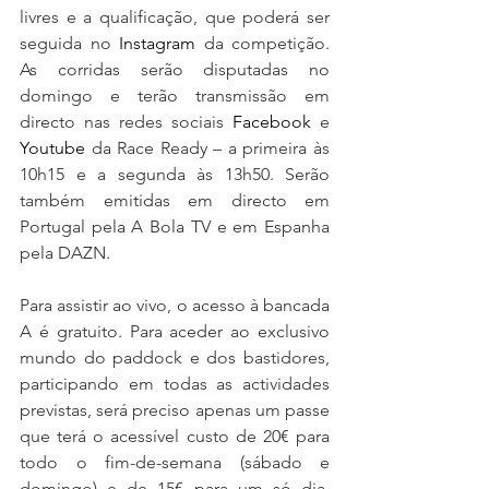
livres e a qualificação, que poderá ser 
seguida no 
Instagram
 da competição. 
As corridas serão disputadas no 
domingo e terão transmissão em 
directo nas redes sociais 
Facebook
 e 
Youtube
 da Race Ready – a primeira às 
10h15 e a segunda às 13h50. Serão 
também emitidas em directo em 
Portugal pela A Bola TV e em Espanha 
pela DAZN.
Para assistir ao vivo, o acesso à bancada 
A é gratuito. Para aceder ao exclusivo 
mundo do paddock e dos bastidores, 
participando em todas as actividades 
previstas, será preciso apenas um passe 
que terá o acessível custo de 20€ para 
todo o fim-de-semana (sábado e 
domingo) e de 15€ para um só dia, 