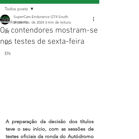
Todos posts
SuperCars Endurance GT4 South
Todos posts
29 de nov. de 2024
3 min de leitura
Os contendores mostram-se
PT
nos testes de sexta-feira
ES
EN
A preparação da decisão dos títulos 
teve o seu início, com as sessões de 
testes oficiais da ronda do Autódromo 