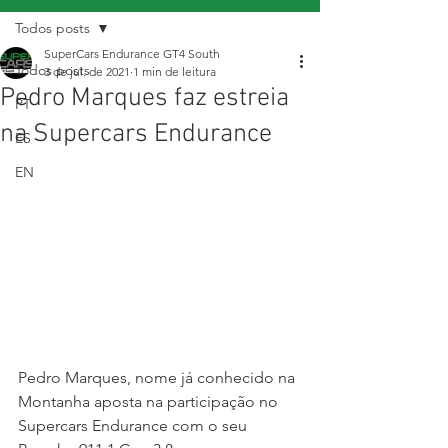
Todos posts
SuperCars Endurance GT4 South
Todos posts
3 de jul. de 2021
1 min de leitura
Pedro Marques faz estreia
PT
na Supercars Endurance
ES
EN
Pedro Marques, nome já conhecido na 
Montanha aposta na participação no 
Supercars Endurance com o seu 