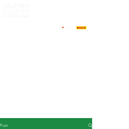
HOME
NEWS
ABOUT
COMPETITORS
CALENDAR
RESULTS
GALLERY
GT4 TV
CONTACTS
DRIVERS MARKET
Post