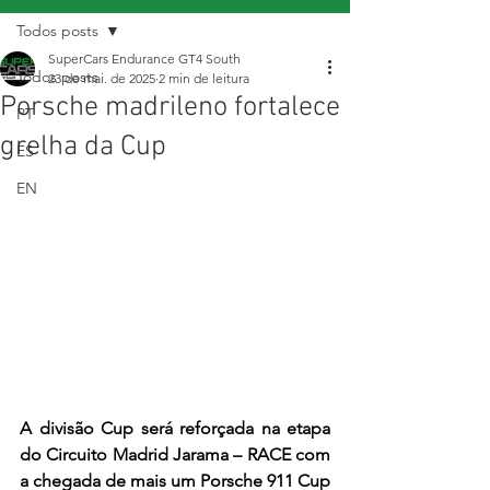
Todos posts
SuperCars Endurance GT4 South
Todos posts
23 de mai. de 2025
2 min de leitura
Porsche madrileno fortalece
PT
grelha da Cup
ES
EN
A divisão Cup será reforçada na etapa 
do Circuito Madrid Jarama – RACE com 
a chegada de mais um Porsche 911 Cup 