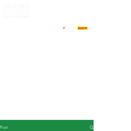
HOME
NEWS
ABOUT
COMPETITORS
CALENDAR
RESULTS
GALLERY
GT4 TV
CONTACTS
DRIVERS MARKET
Post