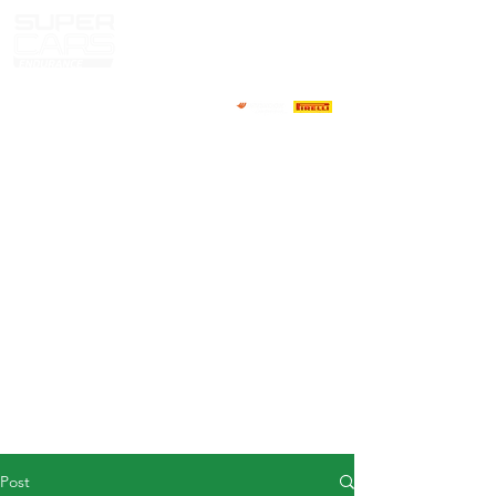
HOME
NEWS
ABOUT
COMPETITORS
CALENDAR
RESULTS
GALLERY
GT4 TV
CONTACTS
DRIVERS MARKET
Post