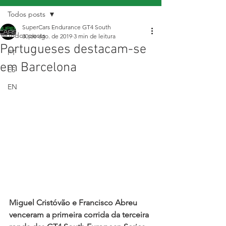
Todos posts
SuperCars Endurance GT4 South
Todos posts
30 de ago. de 2019
3 min de leitura
Portugueses destacam-se
PT
em Barcelona
ES
EN
Miguel Cristóvão e Francisco Abreu 
venceram a primeira corrida da terceira 