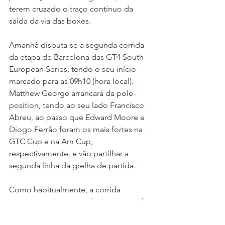
terem cruzado o traço continuo da 
saída da via das boxes.
Amanhã disputa-se a segunda corrida 
da etapa de Barcelona das GT4 South 
European Series, tendo o seu início 
marcado para as 09h10 (hora local). 
Matthew George arrancará da pole-
position, tendo ao seu lado Francisco 
Abreu, ao passo que Edward Moore e 
Diogo Ferrão foram os mais fortes na 
GTC Cup e na Am Cup, 
respectivamente, e vão partilhar a 
segunda linha da grelha de partida.
Como habitualmente, a corrida 
cinquenta minutos poderá ser seguida 
em directo através do Porto Canal e do 