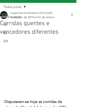
Todos posts
SuperCars Endurance GT4 South
Todos posts
16 de jun. de 2019
6 min de leitura
Corridas quentes e
PT
vencedores diferentes
ES
EN
Disputaram-se hoje as corridas da 