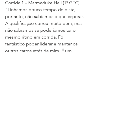
Corrida 1 – Marmaduke Hall (1º GTC)
“Tínhamos pouco tempo de pista, 
portanto, não sabíamos o que esperar. 
A qualificação correu muito bem, mas 
não sabíamos se poderíamos ter o 
mesmo ritmo em corrida. Foi 
fantástico poder liderar e manter os 
outros carros atrás de mim. É um 
resultado fabuloso para nós. Estamos 
muito felizes por chegar aqui e estar 
dentro do ritmo.”
Corrida 1 – Mariano Pires (1º Pro-Am 
Cup)
“Não podia esperar um resultado 
destes na minha estreia nos GT4! Não 
tinha qualquer experiência neste tipo 
de carros. Arranquei da pole-position 
e, apesar de o Ginetta da Tockwith 