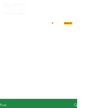
HOME
NEWS
ABOUT
COMPETITORS
CALENDAR
RESULTS
GALLERY
GT4 TV
CONTACTS
DRIVERS MARKET
Post