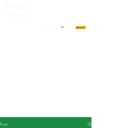
HOME
NEWS
ABOUT
COMPETITORS
CALENDAR
RESULTS
GALLERY
GT4 TV
CONTACTS
DRIVERS MARKET
Post