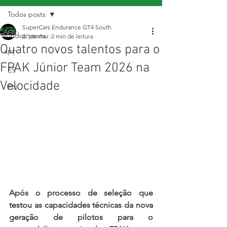
Todos posts
SuperCars Endurance GT4 South
Todos posts
27 de mar.
2 min de leitura
Quatro novos talentos para o
PT
FPAK Júnior Team 2026 na
ES
Velocidade
EN
Após o processo de seleção que 
testou as capacidades técnicas da nova 
geração de pilotos para o 