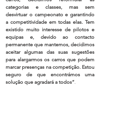
categorias e classes, mas sem 
desvirtuar o campeonato e garantindo 
a competitividade em todas elas. Tem 
existido muito interesse de pilotos e 
equipas e, devido ao contacto 
permanente que mantemos, decidimos 
aceitar algumas das suas sugestões 
para alargarmos os carros que podem 
marcar presenças na competição. Estou 
seguro de que encontrámos uma 
solução que agradará a todos”
.
A temporada do Campeonato de 
Portugal de Velocidade e o Supercars 
Endurance têm o seu início a 6 – 7 de 
Maio no Autódromo Internacional do 
Algarve, disputando-se ao longo de 