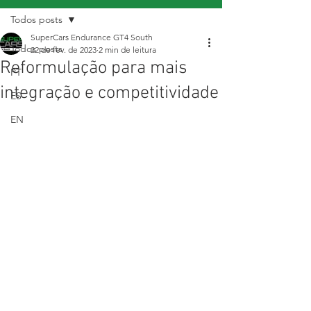
Todos posts
SuperCars Endurance GT4 South
Todos posts
22 de fev. de 2023
2 min de leitura
Reformulação para mais
PT
integração e competitividade
ES
EN