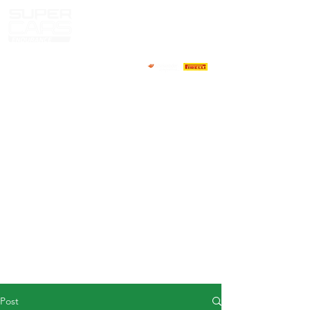
HOME
NEWS
ABOUT
COMPETITORS
CALENDAR
RESULTS
GALLERY
GT4 TV
CONTACTS
DRIVERS MARKET
Post