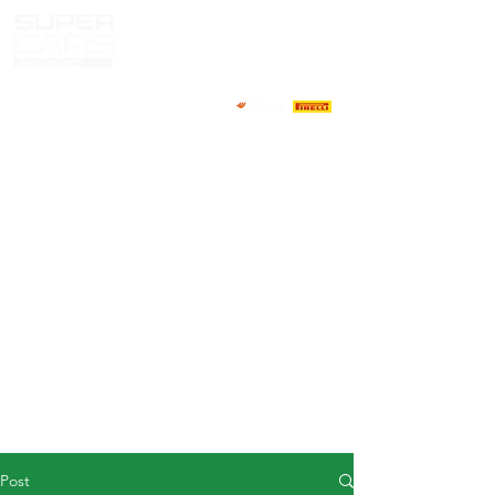
HOME
NEWS
ABOUT
COMPETITORS
CALENDAR
RESULTS
GALLERY
GT4 TV
CONTACTS
DRIVERS MARKET
Post