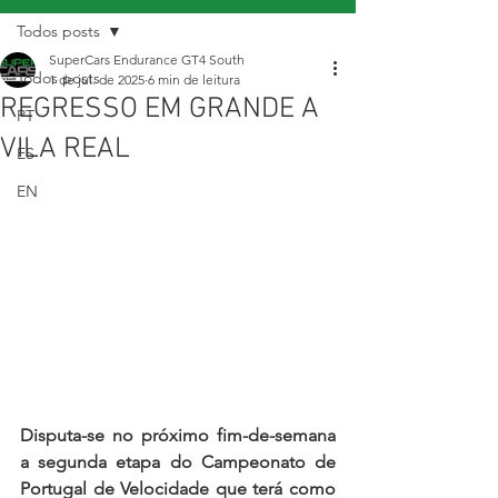
Todos posts
SuperCars Endurance GT4 South
Todos posts
1 de jul. de 2025
6 min de leitura
REGRESSO EM GRANDE A
PT
VILA REAL
ES
EN
Disputa-se no próximo fim-de-semana 
a segunda etapa do Campeonato de 
Portugal de Velocidade que terá como 