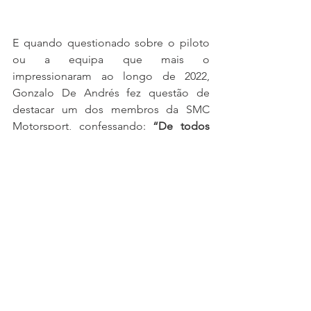
E quando questionado sobre o piloto 
ou a equipa que mais o 
impressionaram ao longo de 2022, 
Gonzalo De Andrés fez questão de 
destacar um dos membros da SMC 
Motorsport, confessando: 
“De todos 
os que vi, sem dúvida que Tommy 
Pintos, que com apenas 16 anos esteve 
regularmente em lugares do pódio, 
lutando frente a pilotos com muito 
mais experiência, demonstrou que tem 
uma grande futuro à sua frente no 
desporto automóvel”.