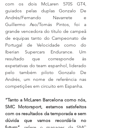
com os dois McLaren 570S GT4, 
guiados pelas duplas Gonzalo De 
Andrés/Fernando Navarrete e 
Guillermo Aso/Tomás Pintos, foi a 
grande vencedora do título de campeã 
de equipas tanto do Campeonato de 
Portugal de Velocidade como do 
Iberian Supercars Endurance. Um 
resultado que corresponde às 
expetativas do team espanhol, liderado 
pelo também piloto Gonzalo De 
Andrés, um nome de referência nas 
competições em circuito em Espanha.
“Tanto a McLaren Barcelona como nós, 
SMC Motorsport, estamos satisfeitos 
com os resultados da temporada e sem 
dúvida que vamos recordá-la no 
futuro”
, refere o manager da SMC 