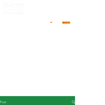
HOME
NEWS
ABOUT
COMPETITORS
CALENDAR
RESULTS
GALLERY
GT4 TV
CONTACTS
DRIVERS MARKET
Post