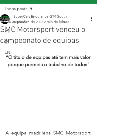
Todos posts
SuperCars Endurance GT4 South
Todos posts
26 de dez. de 2022
2 min de leitura
SMC Motorsport venceu o
PT
campeonato de equipas
ES
EN
“O título de equipas até tem mais valor 
porque premeia o trabalho de todos”
A equipa madrilena SMC Motorsport, 