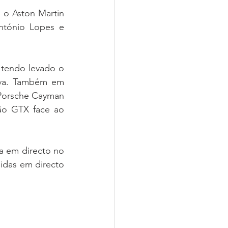
o Aston Martin 
tónio Lopes e 
tendo levado o 
iva. Também em 
Porsche Cayman 
ão GTX face ao 
 em directo no 
idas em directo 