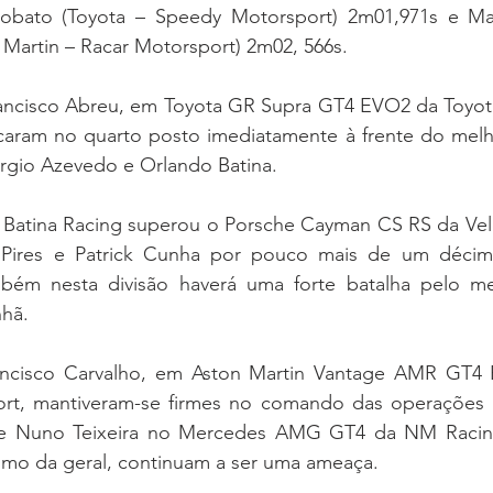
obato (Toyota – Speedy Motorsport) 2m01,971s e Mat
 Martin – Racar Motorsport) 2m02, 566s.
ancisco Abreu, em Toyota GR Supra GT4 EVO2 da Toyot
icaram no quarto posto imediatamente à frente do melh
rgio Azevedo e Orlando Batina.
Batina Racing superou o Porsche Cayman CS RS da Vel
 Pires e Patrick Cunha por pouco mais de um décim
ém nesta divisão haverá uma forte batalha pelo me
nhã.
rancisco Carvalho, em Aston Martin Vantage AMR GT4
ort, mantiveram-se firmes no comando das operações 
 e Nuno Teixeira no Mercedes AMG GT4 da NM Racin
mo da geral, continuam a ser uma ameaça.