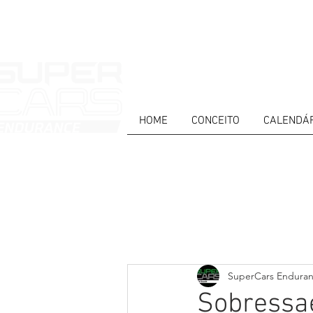
HOME
CONCEITO
CALENDÁ
HOME
NEWS
ABOUT
COMPET
Todos posts
PT
ES
EN
SuperCars Endura
Sobressae