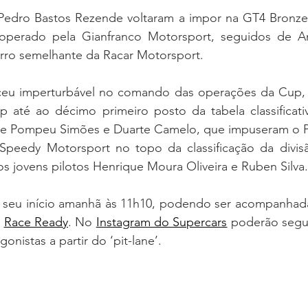
edro Bastos Rezende voltaram a impor na GT4 Bronze 
perado pela Gianfranco Motorsport, seguidos de An
arro semelhante da Racar Motorsport.
ceu imperturbável no comando das operações da Cup, 
 até ao décimo primeiro posto da tabela classificat
eve Pompeu Simões e Duarte Camelo, que impuseram o 
Speedy Motorsport no topo da classificação da divis
jovens pilotos Henrique Moura Oliveira e Ruben Silva.
 o seu início amanhã às 11h10, podendo ser acompanhada
 
Race Ready
. No 
Instagram do Supercars
 poderão segu
gonistas a partir do ‘pit-lane’.