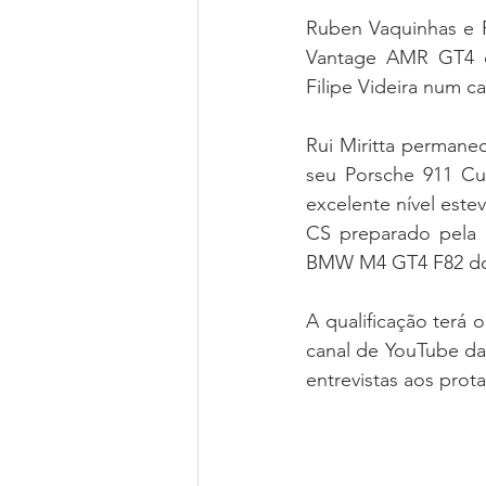
Ruben Vaquinhas e P
Vantage AMR GT4 o
Filipe Videira num c
Rui Miritta permane
seu Porsche 911 Cup
excelente nível est
CS preparado pela 
BMW M4 GT4 F82 dos 
A qualificação terá
canal de YouTube da
entrevistas aos prota