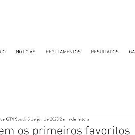
RIO
NOTÍCIAS
REGULAMENTOS
RESULTADOS
GA
ITORS
CALENDAR
RESULTS
GALLERY
GT4 TV
CONTACTS
DRIVERS M
nce GT4 South
5 de jul. de 2025
2 min de leitura
m os primeiros favoritos