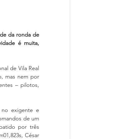
de da ronda de 
idade é muita, 
nal de Vila Real 
o, mas nem por 
tes – pilotos, 
no exigente e 
comandos de um 
tido por três 
m01,823s, César 