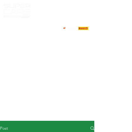
HOME
NEWS
ABOUT
COMPETITORS
CALENDAR
RESULTS
GALLERY
GT4 TV
CONTACTS
DRIVERS MARKET
Post