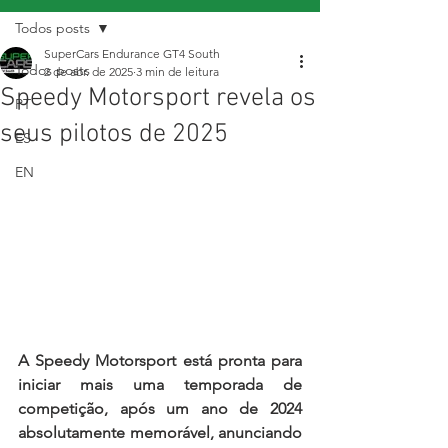
Todos posts
SuperCars Endurance GT4 South
Todos posts
2 de abr. de 2025
3 min de leitura
Speedy Motorsport revela os
PT
seus pilotos de 2025
ES
EN
A Speedy Motorsport está pronta para 
iniciar mais uma temporada de 
competição, após um ano de 2024 
absolutamente memorável, anunciando 