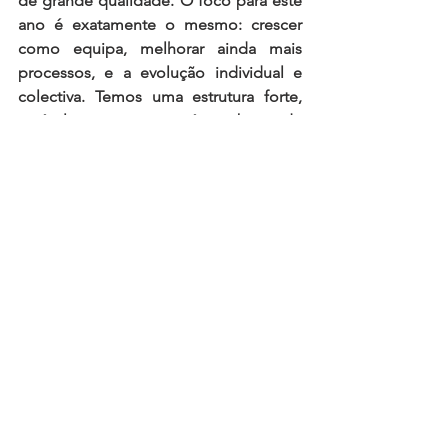
de grande qualidade. O foco para este 
ano é exatamente o mesmo: crescer 
como equipa, melhorar ainda mais 
processos, e a evolução individual e 
colectiva. Temos uma estrutura forte, 
estável que se tornará na base de 
sustentação do talento dos nossos 
pilotos. Temos três duplas para atacar o 
título nos GT4 Pro e Absoluto, uma 
dupla para atacar o título nos GTX e um 
projeto satélite com o Andrius, mais 
um piloto que tem crescido 
connosco”
.
A temporada do Iberian Supercars, 
Campeonato de Portugal de 
Velocidade e Supercars España tem o 
seu início no próximo fim-de-semana 
no Autódromo Internacional do 