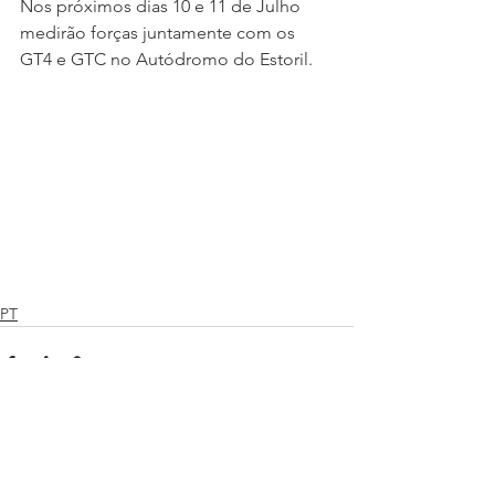
Nos próximos dias 10 e 11 de Julho 
medirão forças juntamente com os 
GT4 e GTC no Autódromo do Estoril.
PT
Ver tudo
Posts recentes