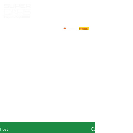
HOME
NEWS
ABOUT
COMPETITORS
CALENDAR
RESULTS
GALLERY
GT4 TV
CONTACTS
DRIVERS MARKET
Post