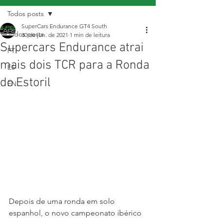
Todos posts
SuperCars Endurance GT4 South
Todos posts
30 de jun. de 2021
1 min de leitura
Supercars Endurance atrai
PT
mais dois TCR para a Ronda
ES
do Estoril
EN
Depois de uma ronda em solo 
espanhol, o novo campeonato ibérico 