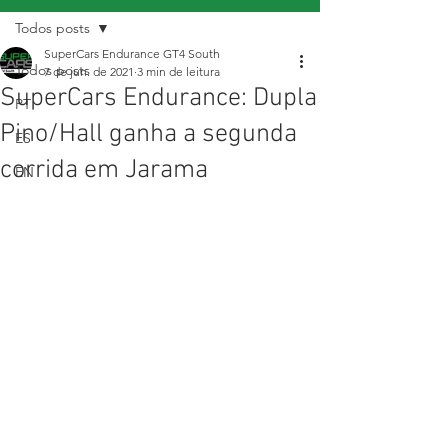
Todos posts
SuperCars Endurance GT4 South
Todos posts
7 de jun. de 2021
3 min de leitura
SuperCars Endurance: Dupla
PT
Pino/Hall ganha a segunda
ES
corrida em Jarama
EN