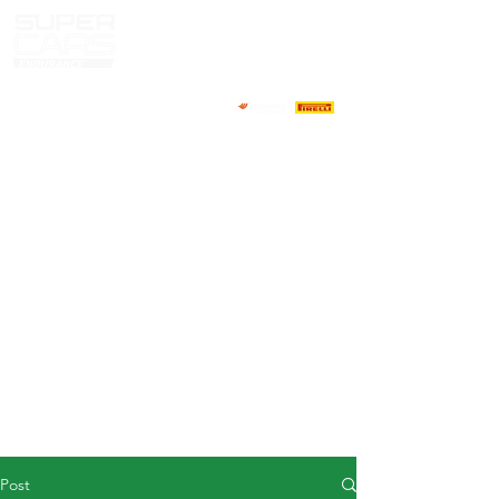
HOME
NEWS
ABOUT
COMPETITORS
CALENDAR
RESULTS
GALLERY
GT4 TV
CONTACTS
DRIVERS MARKET
Post