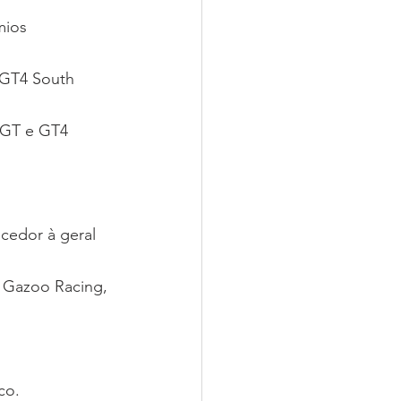
ios 
 GT4 South 
 GT e GT4 
a Gazoo Racing, 
co.