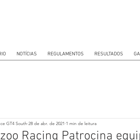
RIO
NOTÍCIAS
REGULAMENTOS
RESULTADOS
GA
ITORS
CALENDAR
RESULTS
GALLERY
GT4 TV
CONTACTS
DRIVERS M
nce GT4 South
28 de abr. de 2021
1 min de leitura
zoo Racing Patrocina equ