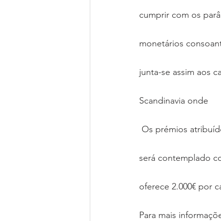
cumprir com os par
monetários consoan
junta-se assim aos 
Scandinavia onde 
 Os prémios atribuídos serão por corrida segundo a classificação GT4. O vencedor à geral 
será contemplado com
oferece 2.000€ por 
Para mais informaçõ