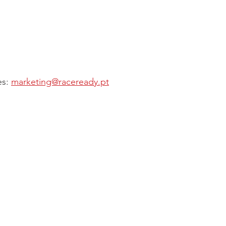
s: 
marketing@raceready.pt