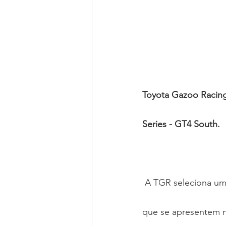
Toyota Gazoo Racing
Series - GT4 South.
 A TGR seleciona uma competição em cada local da Europa, nas quais todas as equipas 
que se apresentem 