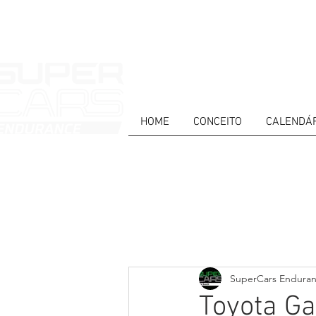
HOME
CONCEITO
CALENDÁ
HOME
NEWS
ABOUT
COMPET
Todos posts
PT
ES
EN
SuperCars Endura
Toyota Ga