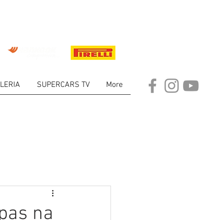
LERIA
SUPERCARS TV
More
ARKET
ipas na