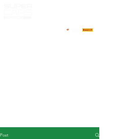
HOME
NEWS
ABOUT
COMPETITORS
CALENDAR
RESULTS
GALLERY
GT4 TV
CONTACTS
DRIVERS MARKET
Post