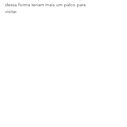
dessa forma teriam mais um palco para 
visitar.
Férias de Verão, mas novidades à vista
A etapa de Vila Real ficou para trás e foi 
um sucesso desportivo para o 
Campeonato de Portugal Velocidade, 
com corridas fabulosas e emotivas, 
sendo o exemplo maior a segunda 
prova do programa, com os três 