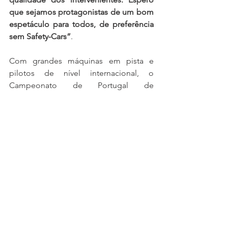
que sejamos protagonistas de um bom 
espetáculo para todos, de preferência 
sem Safety-Cars”
.
Com grandes máquinas em pista e 
pilotos de nível internacional, o 
Campeonato de Portugal de 
Velocidade promete ser o ponto alto 
do fim-de-semana de Vila Real, como é 
apontado por pilotos conhecedores e 
de nomeada.
As bancadas estarão, certamente, 
cheias, mas aqueles que não poderão 
deslocar-se à pista transmontana terão 
a oportunidade de assistir às duas 
provas de cinquenta minutos na DAZN 
Portugal, no canais de YouTube da 