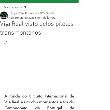
Todos posts
SuperCars Endurance GT4 South
Todos posts
20 de jun. de 2025
5 min de leitura
Vila Real visto pelos pilotos
PT
transmontanos
ES
EN
A ronda do Circuito Internacional de 
Vila Real é um dos momentos altos do 
Campeonato de Portugal de 