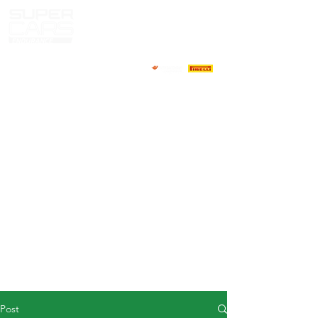
HOME
NEWS
ABOUT
COMPETITORS
CALENDAR
RESULTS
GALLERY
GT4 TV
CONTACTS
DRIVERS MARKET
Post