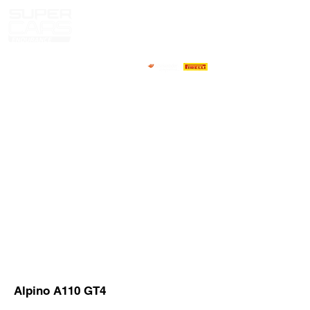
CASA
NOTICIAS
NOSOTROS
COMPETIDORES
CALENDARIO
RESULTADOS
GALERÍA
Televisor GT4
CONTACTOS
PILOTOS DE MERCADO
Alpino A110 GT4