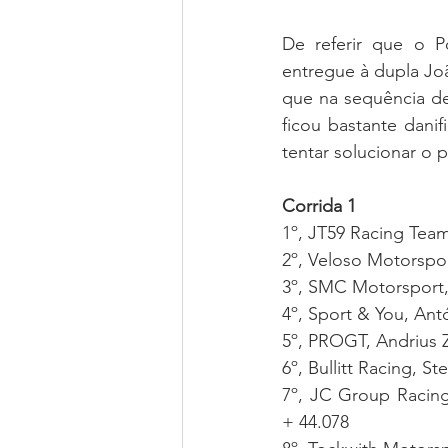
De referir que o 
entregue à dupla Joã
que na sequência d
ficou bastante danif
tentar solucionar o
Corrida 1
1º, JT59 Racing Team
2º, Veloso Motorspor
3º, SMC Motorsport,
4º, Sport & You, An
5º, PROGT, Andrius 
6º, Bullitt Racing,
7º, JC Group Racin
+ 44.078