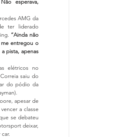
Não esperava, 
ercedes AMG da 
 ter liderado 
ing. 
“Ainda não 
 
me entregou o 
a pista, apenas 
 elétricos no 
orreia saiu do 
ar do pódio da 
ayman).
ore, apesar de 
vencer a classe 
que se debateu 
rsport deixar, 
 car.