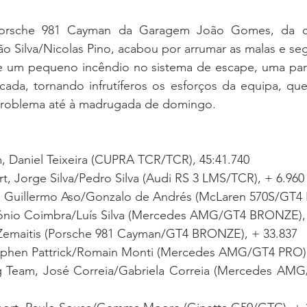
Porsche 981 Cayman da Garagem João Gomes, da cl
o Silva/Nicolas Pino, acabou por arrumar as malas e segui
e um pequeno incêndio no sistema de escape, uma par
icada, tornando infrutíferos os esforços da equipa, que
 problema até à madrugada de domingo.
, Daniel Teixeira (CUPRA TCR/TCR), 45:41.740
t, Jorge Silva/Pedro Silva (Audi RS 3 LMS/TCR), + 6.960
 Guillermo Aso/Gonzalo de Andrés (McLaren 570S/GT4 
tónio Coimbra/Luís Silva (Mercedes AMG/GT4 BRONZE),
Zemaitis (Porsche 981 Cayman/GT4 BRONZE), + 33.837
 Stephen Pattrick/Romain Monti (Mercedes AMG/GT4 PRO)
g Team, José Correia/Gabriela Correia (Mercedes AM