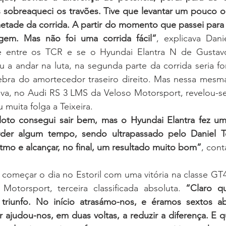
 sobreaqueci os travões. Tive que levantar um pouco o 
tade da corrida. A partir do momento que passei para a 
gem. Mas não foi uma corrida fácil”
, explicava Danie
 entre os TCR e se o Hyundai Elantra N de Gustavo
a andar na luta, na segunda parte da corrida seria forç
bra do amortecedor traseiro direito. Mas nessa mesma 
ilva, no Audi RS 3 LMS da Veloso Motorsport, revelou-s
 muita folga a Teixeira.
to consegui sair bem, mas o Hyundai Elantra fez um 
der algum tempo, sendo ultrapassado pelo Daniel Tei
tmo e alcançar, no final, um resultado muito bom”
, cont
omeçar o dia no Estoril com uma vitória na classe GT4 
otorsport, terceira classificada absoluta. 
“Claro q
triunfo. No início atrasámo-nos, e éramos sextos ab
r ajudou-nos, em duas voltas, a reduzir a diferença. E 