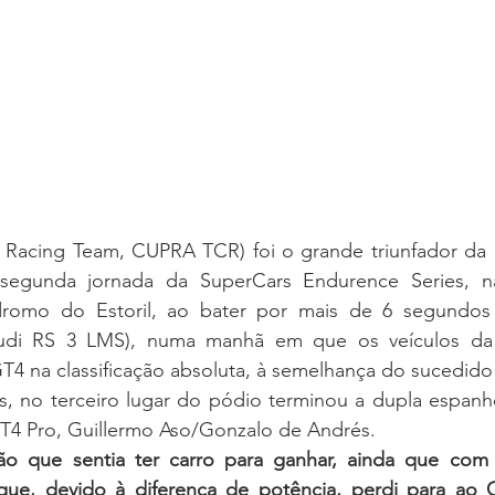
9 Racing Team, CUPRA TCR) foi o grande triunfador da p
segunda jornada da SuperCars Endurence Series, n
romo do Estoril, ao bater por mais de 6 segundos 
(Audi RS 3 LMS), numa manhã em que os veículos da 
T4 na classificação absoluta, à semelhança do sucedido n
, no terceiro lugar do pódio terminou a dupla espanh
GT4 Pro, Guillermo Aso/Gonzalo de Andrés.
ção que sentia ter carro para ganhar, ainda que com
que, devido à diferença de potência, perdi para ao 