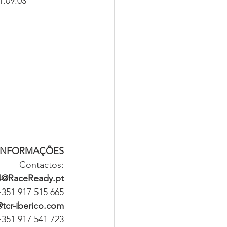
1.09.03
 INFORMAÇÕES
Contactos:
4@RaceReady.pt
351 917 515 665
@tcr-iberico.com
351 917 541 723