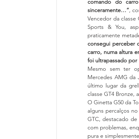
comando do carro 
sinceramente…”
, c
Vencedor da classe 
Sports & You, asp
praticamente metade
consegui perceber 
carro, numa altura e
foi ultrapassado po
Mesmo sem ter opo
Mercedes AMG da JC
último lugar da gre
classe GT4 Bronze, a
O Ginetta G50 da To
alguns percalços no 
GTC, destacado de 
com problemas, enqu
pura e simplesmente,