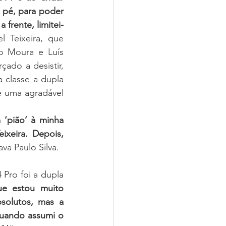
pé, para poder 
frente, limitei-
l Teixeira, que 
 Moura e Luís 
ado a desistir, 
classe a dupla 
e uma agradável 
‘pião’ à minha 
xeira. Depois, 
ava Paulo Silva. 
Pro foi a dupla 
ue estou muito 
solutos, mas a 
quando assumi o 