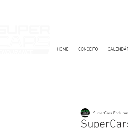
HOME
CONCEITO
CALENDÁ
HOME
NEWS
ABOUT
COMPET
Todos posts
PT
ES
EN
SuperCars Endura
SuperCars