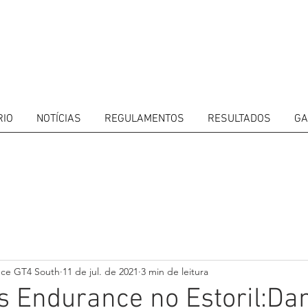
RIO
NOTÍCIAS
REGULAMENTOS
RESULTADOS
GA
ITORS
CALENDAR
RESULTS
GALLERY
GT4 TV
CONTACTS
DRIVERS M
nce GT4 South
11 de jul. de 2021
3 min de leitura
 Endurance no Estoril:Dan