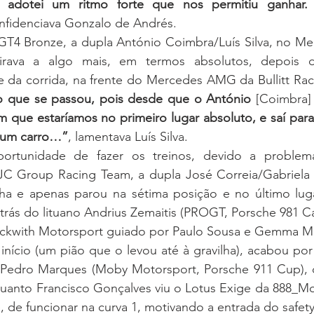
adotei um ritmo forte que nos permitiu ganhar. 
onfidenciava Gonzalo de Andrés.
GT4 Bronze, a dupla António Coimbra/Luís Silva, no M
irava a algo mais, em termos absolutos, depois de
 da corrida, na frente do Mercedes AMG da Bullitt Rac
o que se passou, pois desde que o António 
[Coimbra]
m que estaríamos no primeiro lugar absoluto, e saí para 
r um carro…”
, lamentava Luís Silva.
rtunidade de fazer os treinos, devido a problemas
 Group Racing Team, a dupla José Correia/Gabriela C
lha e apenas parou na sétima posição e no último lug
trás do lituano Andrius Zemaitis (PROGT, Porsche 981 C
ckwith Motorsport guiado por Paulo Sousa e Gemma Mo
início (um pião que o levou até à gravilha), acabou por 
Pedro Marques (Moby Motorsport, Porsche 911 Cup), 
anto Francisco Gonçalves viu o Lotus Exige da 888_Moto
 de funcionar na curva 1, motivando a entrada do safety