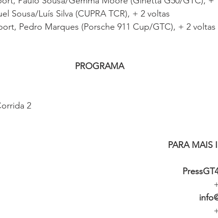
port, Paulo Sousa/Gemma Moore (Ginetta G50/GTC), + 
el Sousa/Luís Silva (CUPRA TCR), + 2 voltas
port, Pedro Marques (Porsche 911 Cup/GTC), + 2 voltas
PROGRAMA
Corrida 2
PARA MAIS
PressGT
+
info
+