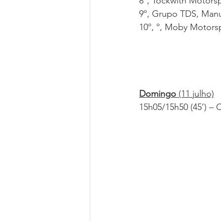
8º, Tockwith Motors
9º, Grupo TDS, Manu
10º, º, Moby Motors
Domingo
 (11 julho)
15h05/15h50 (45’) – 