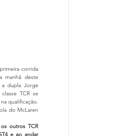
rimeira corrida 
a manhã deste 
a dupla Jorge 
classe TCR se 
a qualificação. 
ola do McLaren 
 os outros TCR 
GT4 e ao andar 