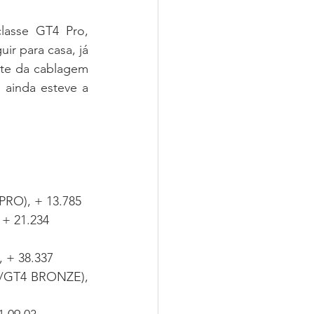
asse GT4 Pro, 
r para casa, já 
te da cablagem 
 ainda esteve a 
PRO), + 13.785
 + 21.234
, + 38.337
G/GT4 BRONZE), 