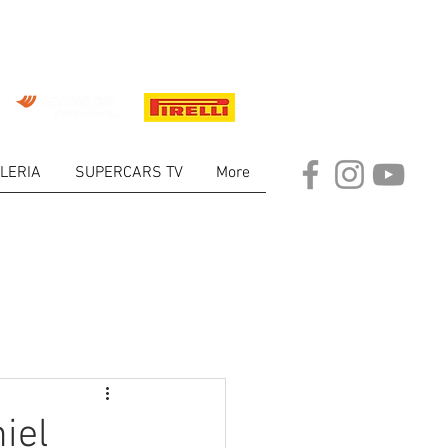
LERIA
SUPERCARS TV
More
ARKET
iel