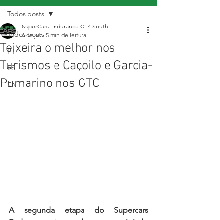
Todos posts
SuperCars Endurance GT4 South
Todos posts
6 de jun.
5 min de leitura
Teixeira o melhor nos
PT
Turismos e Caçoilo e Garcia-
ES
Pumarino nos GTC
EN
A segunda etapa do Supercars 