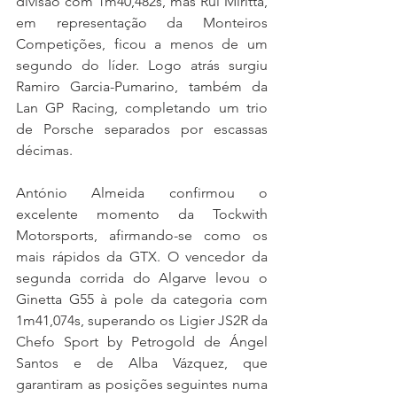
divisão com 1m40,482s, mas Rui Miritta, 
em representação da Monteiros 
Competições, ficou a menos de um 
segundo do líder. Logo atrás surgiu 
Ramiro Garcia-Pumarino, também da 
Lan GP Racing, completando um trio 
de Porsche separados por escassas 
décimas.
António Almeida confirmou o 
excelente momento da Tockwith 
Motorsports, afirmando-se como os 
mais rápidos da GTX. O vencedor da 
segunda corrida do Algarve levou o 
Ginetta G55 à pole da categoria com 
1m41,074s, superando os Ligier JS2R da 
Chefo Sport by Petrogold de Ángel 
Santos e de Alba Vázquez, que 
garantiram as posições seguintes numa 