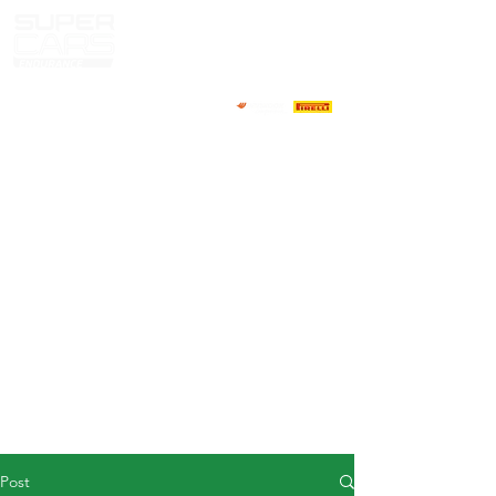
HOME
NEWS
ABOUT
COMPETITORS
CALENDAR
RESULTS
GALLERY
GT4 TV
CONTACTS
DRIVERS MARKET
Post